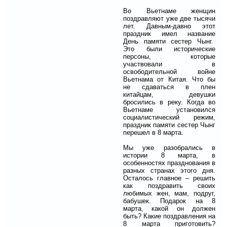
Во Вьетнаме женщин
поздравляют уже две тысячи
лет. Давным-давно этот
праздник имел название
День памяти сестер Чынг.
Это были исторические
персоны, которые
участвовали в
освободительной войне
Вьетнама от Китая. Что бы
не сдаваться в плен
китайцам, девушки
бросились в реку. Когда во
Вьетнаме установился
социалистический режим,
праздник памяти сестер Чынг
перешел в 8 марта.
Мы уже разобрались в
истории 8 марта, в
особенностях празднования в
разных странах этого дня.
Осталось главное – решить
как поздравить своих
любимых жен, мам, подруг,
бабушек. Подарок на 8
марта, какой он должен
быть? Какие поздравления на
8 марта приготовить?