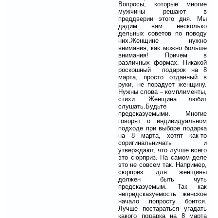
Вопросы, которые многие
мужчины решают в
преддверии этого дня. Мы
дадим вам несколько
дельных советов по поводу
них.
Женщине нужно
внимания, как можно больше
внимания! Причем в
различных формах. Никакой
роскошный подарок на 8
марта, просто отданный в
руки, не порадует женщину.
Нужны слова – комплименты,
стихи. Женщина любит
слушать.
Будьте
предсказуемыми. Многие
говорят о индивидуальном
подходе при выборе подарка
на 8 марта, хотят как-то
соригинальничать и
утверждают, что лучше всего
это сюрприз. На самом деле
это не совсем так. Например,
сюрприз для женщины
должен быть чуть
предсказуемым. Так как
непредсказуемость женское
начало попросту боится.
Лучше постараться угадать
какого подарка на 8 марта