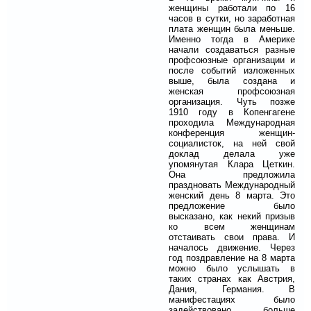
женщины работали по 16
часов в сутки, но заработная
плата женщин была меньше.
Именно тогда в Америке
начали создаваться разные
профсоюзные организации и
после событий изложенных
выше, была создана и
женская профсоюзная
организация. Чуть позже
1910 году в Копенгагене
проходила Международная
конференция женщин-
социалисток, на ней свой
доклад делала уже
упомянутая Клара Цеткин.
Она предложила
праздновать Международный
женский день 8 марта. Это
предложение было
высказано, как некий призыв
ко всем женщинам
отстаивать свои права. И
началось движение. Через
год поздравление на 8 марта
можно было услышать в
таких странах как Австрия,
Дания, Германия. В
манифестациях было
задействовано больше