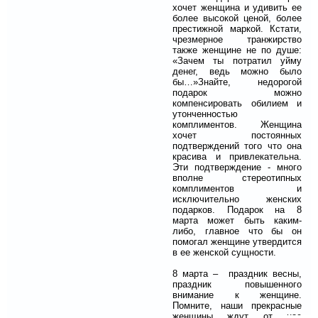
хочет женщина и удивить ее
более высокой ценой, более
престижной маркой. Кстати,
чрезмерное транжирство
также женщине не по душе:
«Зачем ты потратил уйму
денег, ведь можно было
бы…»Знайте, недорогой
подарок можно
компенсировать обилием и
утонченностью
комплиментов. Женщина
хочет постоянных
подтверждений того что она
красива и привлекательна.
Эти подтверждение - много
вполне стереотипных
комплиментов и
исключительно женских
подарков. Подарок на 8
марта может быть каким-
либо, главное что бы он
помогал женщине утвердится
в ее женской сущности.
8 марта – праздник весны,
праздник повышенного
внимание к женщине.
Помните, наши прекрасные
женщины ждут от нас