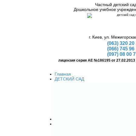
Частный детский са
Дошкольное учебное учрежде
г. Киев, ул. Межигорска
(063) 320 20
(066) 745 96
(097) 08 00 
лицензия серия АЕ №186195 от 27.02.2013
Главная
ДЕТСКИЙ САД
Условия детского сада
Цена
Как начать посещения
Распорядок дня
Перечень документов
Подготовка к школе
Костюмы аниматоров
Детские праздники
Организация детских праздников