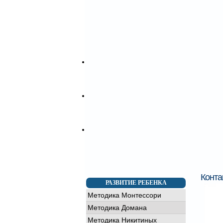
Детский день рождения
Заказать аниматоров
Кукольный театр
Заказать торт на праздник
Заказать воздушные шары
Заказать шоколадный фонтан
Шоу программы
Фото видео
Фотогалерея
Видеогалерея
Контакты
Детский сад "Тiмка" (Позняки)
Детский сад на Подоле Киев
Франчайзинг
Открыть детский центр
Условия франчайзинга
Преимущества
Конта
РАЗВИТИЕ РЕБЕНКА
Методика Монтессори
Методика Домана
Методика Никитиных