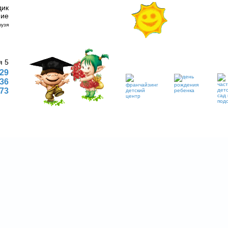
дик
ние
я 5
 29
 36
773