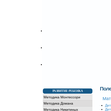
Детский день рождения
Заказать аниматоров
Кукольный театр
Заказать торт на праздник
Заказать воздушные шары
Заказать шоколадный фонтан
Шоу программы
Фото видео
Фотогалерея
Видеогалерея
Контакты
Детский сад "Тiмка" (Позняки)
Детский сад на Подоле Киев
Франчайзинг
Открыть детский центр
Условия франчайзинга
Преимущества
Пол
РАЗВИТИЕ РЕБЕНКА
Методика Монтессори
Мат
Методика Домана
Дет
Дет
Методика Никитиных