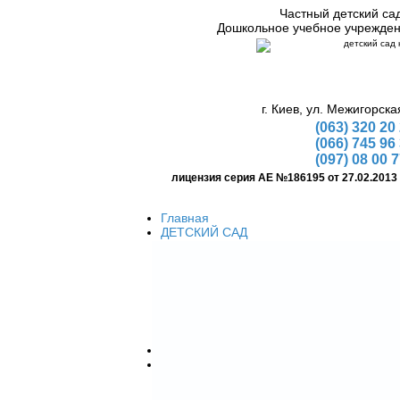
Частный детский са
Дошкольное учебное учрежде
г. Киев, ул. Межигорска
(063) 320 20
(066) 745 96
(097) 08 00 
лицензия серия АЕ №186195 от 27.02.2013
Главная
ДЕТСКИЙ САД
Условия детского сада
Цена
Как начать посещения
Распорядок дня
Перечень документов
Подготовка к школе
Костюмы аниматоров
Детские праздники
Организация детских праздников