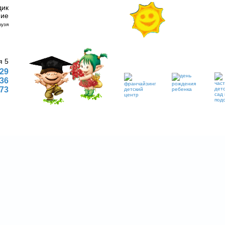
дик
ние
я 5
 29
 36
773