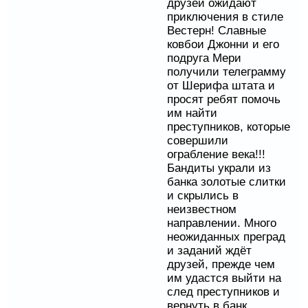
друзей ожидают
приключения в стиле
Вестерн! Славные
ковбои Джонни и его
подруга Мери
получили телеграмму
от Шерифа штата и
просят ребят помочь
им найти
преступников, которые
совершили
ограбление века!!!
Бандиты украли из
банка золотые слитки
и скрылись в
неизвестном
направлении. Много
неожиданных преград
и заданий ждёт
друзей, прежде чем
им удастся выйти на
след преступников и
вернуть в банк