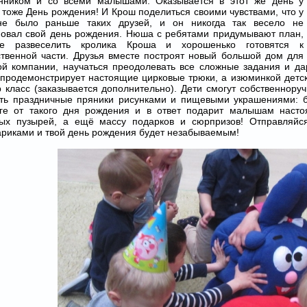
нником и со всеми малышами. Оказывается в этот же день у
тоже День рождения! И Крош поделиться своими чувствами, что у
не было раньше таких друзей, и он никогда так весело не
новал свой день рождения. Нюша с ребятами придумывают план,
е развеселить кролика Кроша и хорошенько готовятся к
ственной части. Друзья вместе построят новый большой дом для
й компании, научаться преодолевать все сложные задания и дар
продемонстрирует настоящие цирковые трюки, а изюминкой детск
 класс (заказывается дополнительно). Дети смогут собственнору
ить праздничные пряники рисунками и пищевыми украшениями: б
рге от такого дня рождения и в ответ подарит малышам насто
ых пузырей, а ещё массу подарков и сюрпризов! Отправляйся
риками и твой день рождения будет незабываемым!