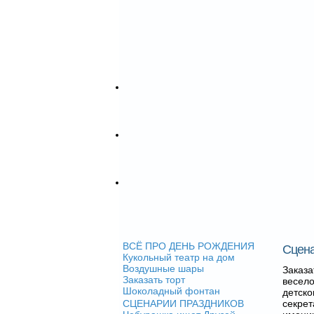
Детский день рождения
Заказать аниматоров
Кукольный театр
Заказать торт на праздник
Заказать воздушные шары
Заказать шоколадный фонтан
Шоу программы
Фото видео
Фотогалерея
Видеогалерея
Контакты
Детский сад "Тiмка" (Позняки)
Детский сад на Подоле Киев
Франчайзинг
Открыть детский центр
Условия франчайзинга
Преимущества
ВСЁ ПРО ДЕНЬ РОЖДЕНИЯ
Сцена
Кукольный театр на дом
Воздушные шары
Заказ
Заказать торт
весело
Шоколадный фонтан
детск
СЦЕНАРИИ ПРАЗДНИКОВ
секре