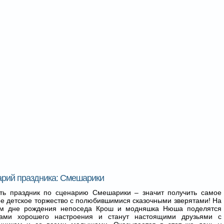
рий праздника: Смешарики
ать праздник по сценарию Смешарики – значит получить самое
е детское торжество с полюбившимися сказочными зверятами! На
ом дне рождения непоседа Крош и модняшка Нюша поделятся
тами хорошего настроения и станут настоящими друзьями с