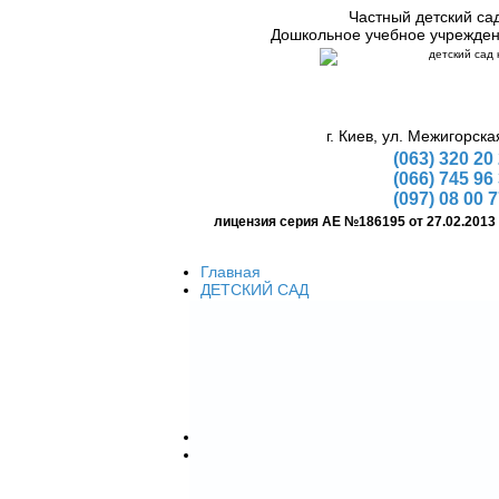
Частный детский са
Дошкольное учебное учрежде
г. Киев, ул. Межигорска
(063) 320 20
(066) 745 96
(097) 08 00 
лицензия серия АЕ №186195 от 27.02.2013
Главная
ДЕТСКИЙ САД
Условия детского сада
Цена
Как начать посещения
Распорядок дня
Перечень документов
Подготовка к школе
Костюмы аниматоров
Детские праздники
Организация детских праздников