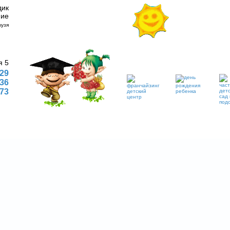
дик
ние
я 5
 29
 36
773