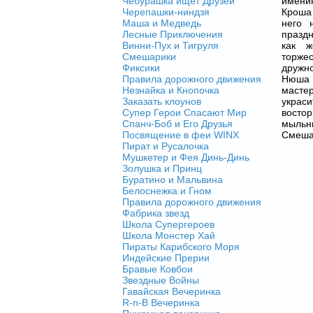
Чебурашка ищет Друзей
имени
Черепашки-ниндзя
Кроша 
Маша и Медведь
него 
Лесные Приключения
празд
Винни-Пух и Тигруля
как ж
Смешарики
торже
Фиксики
дружно
Правила дорожного движения
Нюша 
Незнайка и Кнопочка
мастер
Заказать клоунов
украс
Супер Герои Спасают Мир
восто
Спанч-Боб и Его Друзья
мыльн
Посвящение в феи WINX
Смеша
Пират и Русалочка
Мушкетер и Фея Динь-Динь
Золушка и Принц
Буратино и Мальвина
Белоснежка и Гном
Правила дорожного движения
Фабрика звезд
Школа Супергероев
Школа Монстер Хай
Пираты Карибского Моря
Индейские Прерии
Бравые Ковбои
Звездные Войны
Гавайская Вечеринка
R-n-B Вечеринка