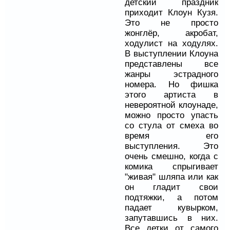
детский праздник
приходит Клоун Кузя.
Это не просто
жонглёр, акробат,
ходулист на ходулях.
В выступлении Клоуна
представлены все
жанры эстрадного
номера. Но фишка
этого артиста в
невероятной клоунаде,
можно просто упасть
со стула от смеха во
время его
выступления. Это
очень смешно, когда с
комика спрыгивает
"живая" шляпа или как
он гладит свои
подтяжки, а потом
падает кувырком,
запутавшись в них.
Все детки от самого