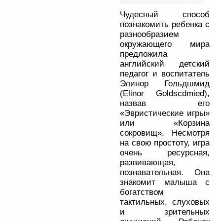
Чудесный способ
познакомить ребенка с
разнообразием
окружающего мира
предложила
английский детский
педагог и воспитатель
Элинор Гольдшмид
(Elinor Goldscdmied),
назвав его
«Эвристические игры»
или «Корзина
сокровищ». Несмотря
на свою простоту, игра
очень ресурсная,
развивающая,
познавательная. Она
знакомит малыша с
богатством
тактильных, слуховых
и зрительных