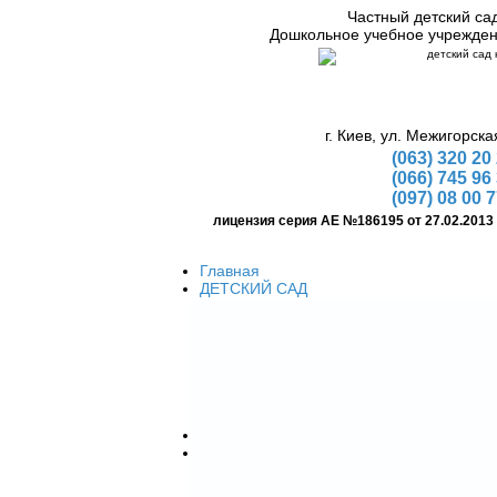
Частный детский са
Дошкольное учебное учрежде
г. Киев, ул. Межигорска
(063) 320 20
(066) 745 96
(097) 08 00 
лицензия серия АЕ №186195 от 27.02.2013
Главная
ДЕТСКИЙ САД
Условия детского сада
Цена
Как начать посещения
Распорядок дня
Перечень документов
Подготовка к школе
Костюмы аниматоров
Детские праздники
Организация детских праздников