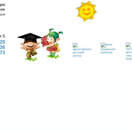
дик
ние
я 5
 29
 36
773