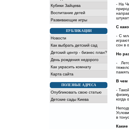
- На Ч
Кубики Зайцева
приро
Воспитание детей
направ
штукат
Развивающие игры
С как
ПУБЛИКАЦИИ
- С мл
Новости
играют
сон в 
Как выбрать детский сад
Детский центр - бизнес план?
Но ра
День рождения недорого
- Лето
Как украсить комнату
тяжел
память
Карта сайта
В чем
ПОЛЕЗНЫЕ АДРЕСА
- Тако
Опубликовать свою статью
физику
когда 
Детские сады Киева
Непод
Услови
в тону
Какие