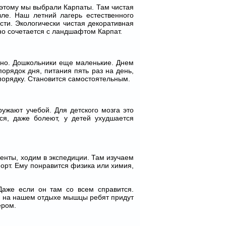
оэтому мы выбрали Карпаты. Там чистая
ле. Наш летний лагерь естественного
сти. Экологически чистая декоративная
но сочетается с ландшафтом Карпат.
есно. Дошкольники еще маленькие. Днем
порядок дня, питания пять раз на день,
 порядку. Становится самостоятельным.
ружают учебой. Для детского мозга это
ся, даже болеют, у детей ухудшается
менты, ходим в экспедиции. Там изучаем
орт. Ему понравится физика или химия,
Даже если он там со всем справится.
о, на нашем отдыхе мышцы ребят придут
ером.