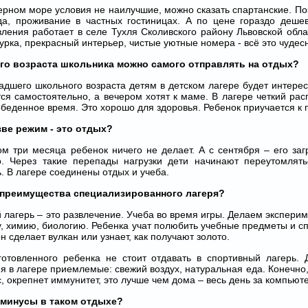
ерном море условия не наилучшие, можно сказать спартанские. П
да, проживание в частных гостиницах. А по цене гораздо дешев
ления работает в селе Тухля Сколивского району Львовской обла
урка, прекрасный интерьер, чистые уютные номера - всё это чудес
ого возраста школьника можно самого отправлять на отдых?
адшего школьного возраста детям в детском лагере будет интер
ся самостоятельно, а вечером хотят к маме. В лагере четкий рас
обеденное время. Это хорошо для здоровья. Ребенок приучается к
зве режим - это отдых?
м три месяца ребенок ничего не делает. А с сентября – его заг
о. Через такие перепады нагрузки дети начинают переутомлять
. В лагере соединены отдых и учеба.
 преимущества специализированного лагеря?
й лагерь – это развлечение. Учеба во время игры. Делаем экспери
, химию, биологию. Ребенка учат полюбить учебные предметы и сп
он сделает вулкан или узнает, как получают золото.
готовленного ребенка не стоит отдавать в спортивный лагерь. 
я в лагере приемлемые: свежий воздух, натуральная еда. Конечн
с, окрепнет иммунитет, это лучше чем дома – весь день за компьют
 минусы в таком отдыхе?