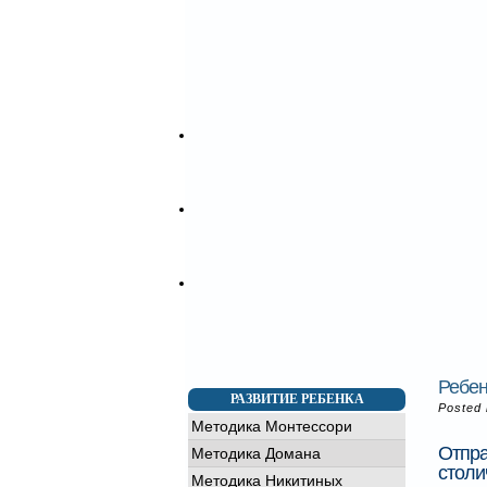
Детский день рождения
Заказать аниматоров
Кукольный театр
Заказать торт на праздник
Заказать воздушные шары
Заказать шоколадный фонтан
Шоу программы
Фото видео
Фотогалерея
Видеогалерея
Контакты
Детский сад "Тiмка" (Позняки)
Детский сад на Подоле Киев
Франчайзинг
Открыть детский центр
Условия франчайзинга
Преимущества
Ребен
РАЗВИТИЕ РЕБЕНКА
Posted
Методика Монтессори
Отпра
Методика Домана
столи
Методика Никитиных