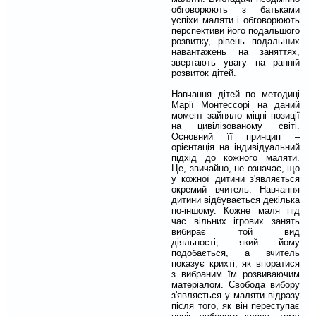
обговорюють з батьками
успіхи маляти і обговорюють
перспективи його подальшого
розвитку, рівень подальших
навантажень на заняттях,
звертають увагу на ранній
розвиток дітей.
Навчання дітей по методиці
Марії Монтессорі на даний
момент зайняло міцні позиції
на цивілізованому світі.
Основний її принцип –
орієнтація на індивідуальний
підхід до кожного маляти.
Це, звичайно, не означає, що
у кожної дитини з'являється
окремий вчитель. Навчання
дитини відбувається декілька
по-іншому. Кожне маля під
час вільних ігрових занять
вибирає той вид
діяльності, який йому
подобається, а вчитель
показує крихті, як впоратися
з вибраним їм розвиваючим
матеріалом. Свобода вибору
з'являється у маляти відразу
після того, як він переступає