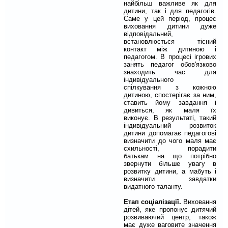
найбільш важливе як для
дитини, так і для педагогів.
Саме у цей період, процес
виховання дитини дуже
відповідальний,
встановлюється тісний
контакт між дитиною і
педагогом. В процесі ігрових
занять педагог обов'язково
знаходить час для
індивідуального
спілкування з кожною
дитиною, спостерігає за ним,
ставить йому завдання і
дивиться, як маля їх
виконує. В результаті, такий
індивідуальний розвиток
дитини допомагає педагогові
визначити до чого маля має
схильності, порадити
батькам на що потрібно
звернути більше увагу в
розвитку дитини, а мабуть і
визначити завдатки
видатного таланту.
Етап соціалізації.
Виховання
дітей, яке пропонує дитячий
розвиваючий центр, також
має дуже ваговите значення