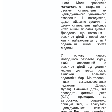
нього. Маля проробляє
максимальне старання в
своєму становленні як
індивідуального і унікального
створення. І погодитеся,
адже найважче зусилля в
цьому становленні здійснює
ніхто інший як сама дитина.
Доведено, що навчання і
розвиток дітей в перші роки
життя найважливіші у всій
подальшій школі життя
людини.
У основу нашого
молодшого базового курсу,
який направлений на
розвиток дітей від дев'яти
місяців до трьох років,
включені елементи
педагогіки Марії Монтессорі і
інших загальновизнаних
педагогів (Доман,
Лупан). Навчання дітей, яке
проводить дитячий центр
(Київ) проходить за
авторською програмою,
принцип якої, - врахувати
індивідуальність кожного
маляти. Викладачі неодмінно