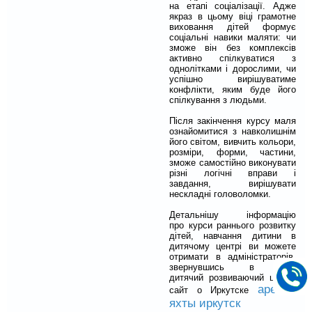
на
етапі соціалізації. Адже
якраз в цьому віці грамотне
виховання дітей формує
соціальні навики маляти: чи
зможе він без комплексів
активно спілкуватися з
однолітками і дорослими, чи
успішно вирішуватиме
конфлікти, яким буде його
спілкування з людьми.
Після закінчення курсу маля
ознайомитися з навколишнім
його світом, вивчить кольори,
розміри, форми, частини,
зможе самостійно виконувати
різні логічні вправи і
завдання, вирішувати
нескладні головоломки.
Детальнішу інформацію
про курси раннього розвитку
дітей, навчання дитини в
дитячому центрі ви можете
отримати в адміністраторів,
звернувшись в наш
дитячий розвиваючий центр,
аренда
сайт о Иркутске
яхты иркутск