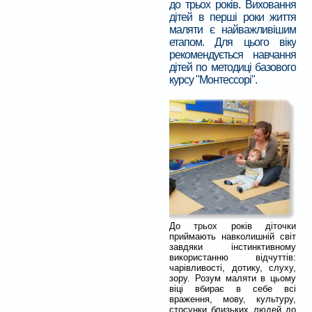
до трьох років. Виховання
дітей в перші роки життя
маляти є найважливішим
етапом. Для цього віку
рекомендується навчання
дітей по методиці базового
курсу "Монтессорі".
До трьох років діточки
приймають навколишній світ
завдяки інстинктивному
використанню відчуттів:
чарівливості, дотику, слуху,
зору. Розум маляти в цьому
віці вбирає в себе всі
враження, мову, культуру,
стосунки близьких людей до