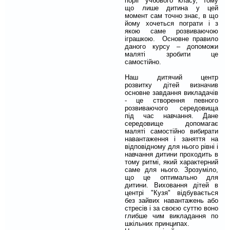
поріг учбового класу, тому
що лише дитина у цей
момент сам точно знає, в що
йому хочеться пограти і з
якою саме розвиваючою
іграшкою. Основне правило
даного курсу – допоможи
маляті зробити це
самостійно.
Наш дитячий центр
розвитку дітей визначив
основне завдання викладачів
- це створення певного
розвиваючого середовища
під час навчання. Дане
середовище допомагає
маляті самостійно вибирати
навантаження і заняття на
відповідному для нього рівні і
навчання дитини проходить в
тому ритмі, який характерний
саме для нього. Зрозуміло,
що це оптимально для
дитини. Виховання дітей в
центрі "Кузя" відбувається
без зайвих навантажень або
стресів і за своєю суттю воно
глибше чим викладання по
шкільних принципах.