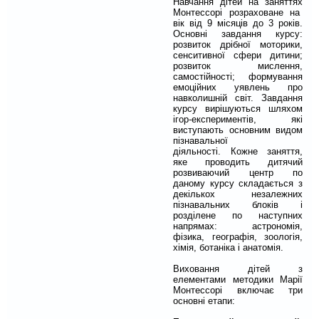
Навчання дітей на заняттях
Монтессорі розраховане на
вік від 9 місяців до 3 років.
Основні завдання курсу:
розвиток дрібної моторики,
сенситивної сфери дитини;
розвиток мислення,
самостійності; формування
емоційних уявлень про
навколишній світ. Завдання
курсу вирішуються шляхом
ігор-експериментів, які
виступають основним видом
пізнавальної
діяльності. Кожне заняття,
яке проводить дитячий
розвиваючий центр по
даному курсу складається з
декількох незалежних
пізнавальних блоків і
розділене по наступних
напрямах: астрономія,
фізика, географія, зоологія,
хімія, ботаніка і анатомія.
Виховання дітей з
елементами методики Марії
Монтессорі включає три
основні етапи: