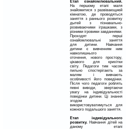
Етап ознайомлювальний.
На першому етапі маля
знайомитися з развівающией
кімнатою, де проводяться
заняття з раннього розвитку
дытей з пізнавально-
розвиваючими іграшками, з
різними ігровими завданнями.
Проходят перші
ознайомлювальні заняття
для дитини. Навчання
дитини є вивченням ним
навколишнього
оточення, нового простору,
цікавого для крихітки
світу. Педагоги тим часом
пильно спостерігають за
малям і вивчають
особливості його поведінки.
Після чого педагоги роблять
певні виводи, звертаючи
увагу на індивідуальності
поведінки дитини. Ці знання
згодом
використовуватимуться для
кожного подальшого заняття.
Етап індивідуального
розвитку.
Навчання дітей на
даному етапі