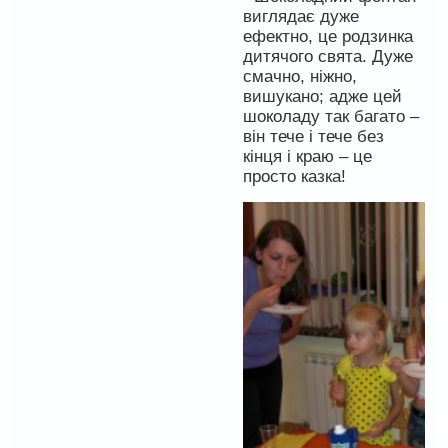
виглядає дуже
ефектно, це родзинка
дитячого свята. Дуже
смачно, ніжно,
вишукано; адже цей
шоколаду так багато –
він тече і тече без
кінця і краю – це
просто казка!