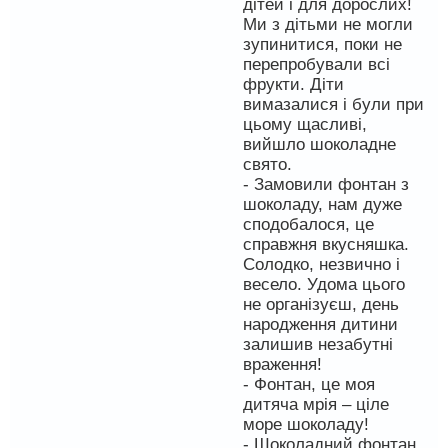
дітей і для дорослих!
Ми з дітьми не могли
зупинитися, поки не
перепробували всі
фрукти. Діти
вимазалися і були при
цьому щасливі,
вийшло шоколадне
свято.
- Замовили фонтан з
шоколаду, нам дуже
сподобалося, це
справжня вкусняшка.
Солодко, незвично і
весело. Удома цього
не організуєш, день
народження дитини
залишив незабутні
враження!
- Фонтан, це моя
дитяча мрія – ціле
море шоколаду!
- Шоколадний фонтан