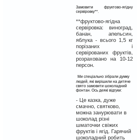
Замовити фруктово-ягідну
сервіровку**.
**фруктово-ягідна
сервіровка: виноград,
банан, апельсин,
яблука - всього 1,5 кг
порізаних і
сервірованих фруктів,
розраховано на 10-12
персон.
Ми спеціально зібрали думку
людей, які вирішили на дитяче
свято замовити шоколадний
фонтан. Ось деякі відгуки:
- Це казка, дуже
смачно, святково,
можна занурювати в
шоколад різні
шматочки свіжих
фруктів і ягід. Гарячий
шоколадний робить