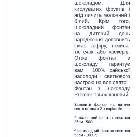
шоколадом. Для
кислуватих фруктів і
ягід личить молочний і
білий. Крім того,
шоколадний фонтан
на дитячий день
народження доповнить
смак зефіру, печива,
тістечок або крекерів.
Отже фонтан з
шоколаду гарантує
вам 100% райської
насолоди і святкового
настрою на все свято!
Фонтан з шоколаду
Premier трьохрівневий.
Замовити фонтан на дитяче
свято можна з 2-х варіантів:
^ маленький фонтан висотою
35см - 500г
^ шоколадний фонтан висотою
55см - 1000г;