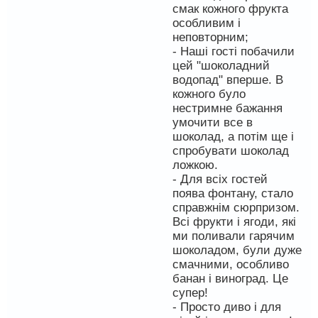
смак кожного фрукта
особливим і
неповторним;
- Наші гості побачили
цей "шоколадний
водопад" вперше. В
кожного було
нестримне бажання
умочити все в
шоколад, а потім ще і
спробувати шоколад
ложкою.
- Для всіх гостей
поява фонтану, стало
справжнім сюрпризом.
Всі фрукти і ягоди, які
ми поливали гарячим
шоколадом, були дуже
смачними, особливо
банан і виноград. Це
супер!
- Просто диво і для