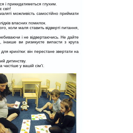
ься і прикидатиметься глухим.
 світ!
 маляті можливість самостійно приймати
слідків власних помилок.
го, коли маля ставить відверті питання,
ребиваючи і не відвертаючись. Не дайте
, інакше ви ризикуєте випасти з круга
 для крихітки: він перестане звертати на
вий дитинству.
частіше у вашій сім'ї.