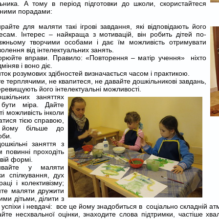
ьника. А тому в період підготовки до школи, скористайтеся
пними порадами:
ирайте для маляти такі ігрові завдання, які відповідають його
ресам. Інтерес – найкраща з мотивацій, він робить дітей по-
вжньому творчими особами і дає їм можливість отримувати
олення від інтелектуальних занять.
орюйте вправи. Правило: «Повторення – матір учення» ніхто
дміняв і воно діє.
ток розумових здібностей визначається часом і практикою.
е терплячими, не квапитеся, не давайте дошкільникові завдань,
еревищують його інтелектуальні можливості.
шкільних заняттях
бути міра. Дайте
і можливість інколи
атися тією справою,
 йому більше до
оби.
дошкільні заняття з
м повинні проходіть
овій формі.
ивайте у маляти
ки спілкування, дух
раці і колективізму;
ите маляти дружити
ими дітьми, ділити з
успіхи і невдачі: все це йому знадобиться в соціально складній ат
айте несхвальної оцінки, знаходите слова підтримки, частіше хвал