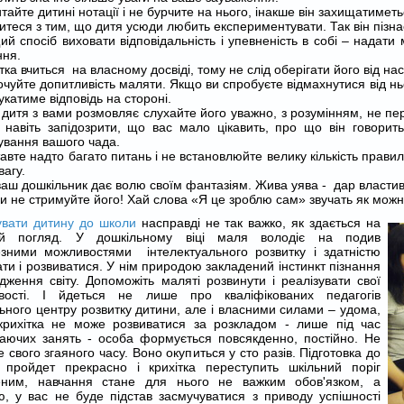
тайте дитині нотації і не бурчите на нього, інакше він захищатимет
теся з тим, що дитя усюди любить експериментувати. Так він пізнає
й спосіб виховати відповідальність і упевненість в собі – надати
ння.
тка вчиться на власному досвіді, тому не слід оберігати його від на
чуйте допитливість маляти. Якщо ви спробуєте відмахнутися від ньо
укатиме відповідь на стороні.
 дитя з вами розмовляє слухайте його уважно, з розумінням, не пе
 навіть запідозрити, що вас мало цікавить, про що він говорить
ування вашого чада.
авте надто багато питань і не встановлюйте велику кількість правил
вагу.
ваш дошкільник дає волю своїм фантазіям. Жива уява - дар власти
и не стримуйте його! Хай слова «Я це зроблю сам» звучать як можна 
увати дитину до школи
насправді не так важко, як здається на
й погляд. У дошкільному віці маля володіє на подив
езними можливостями інтелектуального розвитку і здатністю
ати і розвиватися. У нім природою закладений інстинкт пізнання
ідження світу. Допоможіть маляті розвинути і реалізувати свої
вості. І йдеться не лише про кваліфікованих педагогів
ьного центру розвитку дитини, але і власними силами – удома,
крихітка не може розвиватися за розкладом - лише під час
аючих занять - особа формується повсякденно, постійно. Не
е свого згаяного часу. Воно окупиться у сто разів. Підготовка до
 пройдет прекрасно і крихітка переступить шкільний поріг
еним, навчання стане для нього не важким обов'язком, а
ю, у вас не буде підстав засмучуватися з приводу успішності