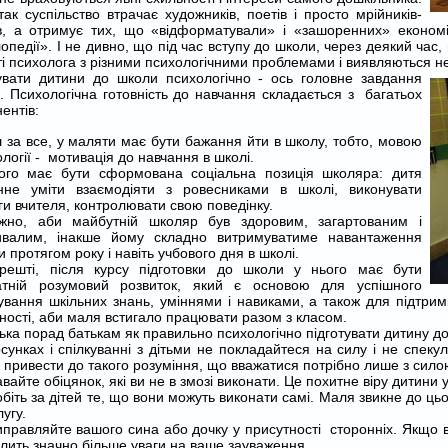
ак суспільство втрачає художників, поетів і просто мрійників-
в, а отримує тих, що «відформатували» і «зашоренних» економіст
опедії». І не дивно, що під час вступу до школи, через деякий ча
ті психолога з різними психологічними проблемами і виявляються н
увати дитини до школи психологічно - ось головне завдання
в. Психологічна готовність до навчання складається з багатьох
ентів:
 за все, у маляти має бути бажання йти в школу, тобто, мовою
логії - мотивація до навчання в школі.
ого має бути сформована соціальна позиція школяра: дитя
нне уміти взаємодіяти з ровесниками в школі, виконувати
и вчителя, контролювати свою поведінку.
жно, аби майбутній школяр був здоровим, загартованим і
ивалим, інакше йому складно витримуватиме навантаження
 протягом року і навіть учбового дня в школі.
арешті, після курсу підготовки до школи у нього має бути
атній розумовий розвиток, який є основою для успішного
ування шкільних знань, уміннями і навиками, а також для підтрим
ності, аби маля встигало працювати разом з класом.
ька порад батькам як правильно психологічно підготувати дитину до 
осунках і спілкуванні з дітьми не покладайтеся на силу і не спек
привести до такого розуміння, що вважатися потрібно лише з силою
вайте обіцянок, які ви не в змозі виконати. Це похитне віру дитини у
біть за дітей те, що вони можуть виконати самі. Маля звикне до цьо
угу.
правляйте вашого сина або дочку у присутності сторонніх. Якщо ви
ілить значно більше уваги на ваше зауваження.