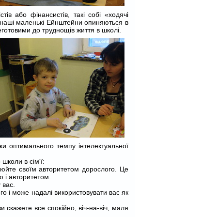
ів або фінансистів, такі собі «ходячі
с, наші маленькі Ейнштейни опиняються в
еготовими до труднощів життя в школі.
ки оптимального темпу інтелектуальної
школи в сім'ї:
улюйте своїм авторитетом дорослого. Це
 і авторитетом.
 вас.
го і може надалі використовувати вас як
 скажете все спокійно, віч-на-віч, маля