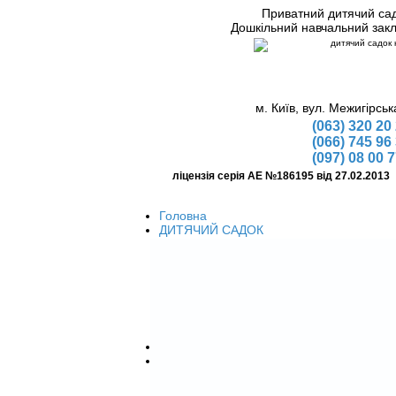
Приватний дитячий са
Дошкільний навчальний зак
м. Київ, вул. Межигірськ
(063) 320 20
(066) 745 96
(097) 08 00 
ліцензія серія АЕ №186195 від 27.02.2013
Головна
ДИТЯЧИЙ САДОК
Умови дитячого садка
Ціна
Як почати відвідування
Розклад дня
Перелік документів
Підготовка до школи
Костюми аніматорів
Дитячі свята
Організація дитячих свят