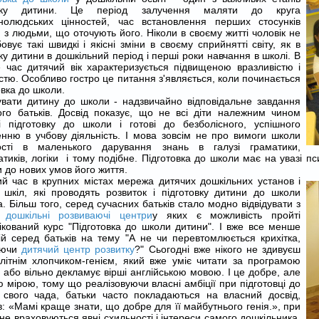
тку дитини. Це період залучення маляти до круга
ьнолюдських цінностей, час встановлення перших стосунків
 з людьми, що оточують його. Ніколи в своєму житті чоловік не
овує такі швидкі і якісні зміни в своєму сприйнятті світу, як в
ку дитини в дошкільний період і перші роки навчання в школі. В
 час дитячий вік характеризується підвищеною вразливістю і
істю. Особливо гостро це питання з'являється, коли починається
овка до школи.
увати дитину до школи - надзвичайно відповідальне завдання
го батьків. Досвід показує, що не всі діти належним чином
і підготовку до школи і готові до безболісного, успішного
нню в учбову діяльність. І мова зовсім не про вимоги школи
ості в маленького дарування знань в галузі граматики,
тиків, логіки і тому подібне. Підготовка до школи має на увазі пси
 до нових умов його життя.
й час в крупних містах мережа дитячих дошкільних установ і
 шкіл, які проводять розвиток і підготовку дитини до школи
. Більш того, серед сучасних батьків стало модно відвідувати з
м
дошкільні розвиваючі центри
у яких є можливість пройті
ікований курс "Підготовка до школи дитини". І вже все менше
ій серед батьків на тему "А не чи перевтомлюється крихітка,
дуючи
дитячий центр розвитку
?" Сьогодні вже нікого не здивуєш
літнім хлопчиком-генієм, який вже уміє читати за програмою
 або вільно декламує вірші англійською мовою. І це добре, але
 мірою, тому що реалізовуючи власні амбіції при підготовці до
 свого чада, батьки часто покладаються на власний досвід,
: «Мамі краще знати, що добре для її майбутнього генія.», при
не враховуються явні схильності і інтереси самого дошкільника.