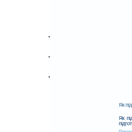
Дитячий день народження
Аніматори на дитяче свято
Ляльковий театр на дом
Замовити торт на свято
Замовити повітряні кульки
Замовити шоколадний фонтан
Шоу програми
Фото відео
Фотогалерея
Відеогалерея
Контакти
Дитячий садок "Тiмка" (Позняки)
Дитячий сад на Подолі Київ
Франчайзинг
Відкрити дитячий центр
Умови франчайзингу
Переваги
Як пі
Як пі
підго
Підгот