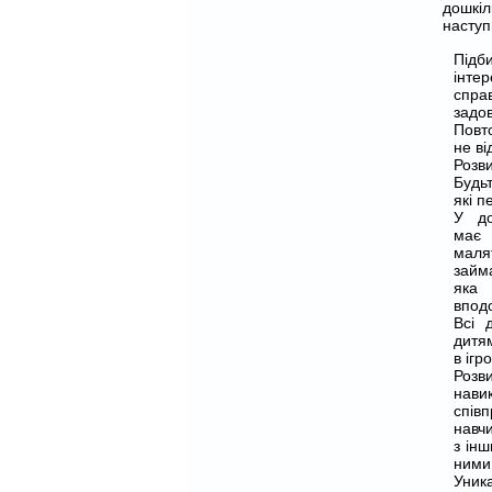
дошкіл
насту
Підб
інте
спра
задов
Повт
не ві
Розви
Будьт
які п
У до
має 
малят
займ
яка
впод
Всі 
дитя
в ігр
Розв
нави
співп
навч
з інш
ними 
Уник