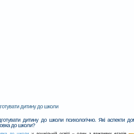
дготувати дитину до школи
дготувати дитину до школи психологічно. Які аспекти д
товка до школи?
овка до школи
у дошкільній освіті – один з важливих етапів