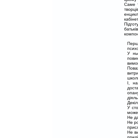
Саме т
творці
енцикл
кабіне
Підгот
батькі
компон
Перш
психо
У нь
пови
вимог
Пова
витр
школи
І, н
дост
опан
діяль
Декіл
У ст
може 
Не да
Не ро
присл
Не ви
прид