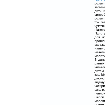
розви
загал
дитини
випроб
розвит
той же
чуттєв
підгот
Підгот
для йо
прошл
входже
наявн
матема
маляти
В дани
ранніх
чимала
дитя
кваліф
дискус
відві
чотири
школи,
певною
школи
мовляв
цьому 