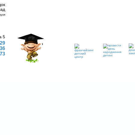
док
лад
а 5
 29
 36
773