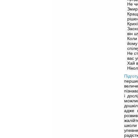
Не чи
Змири
Кращи
ріше
Крихі
Заохо
він ш
Коли
йому
спілк
Не ст
вас у
Хай 
Нікол
Підгот
перши
велич
пізнав
і досл
можли
дошкіл
адже 
розвив
жалійт
школи
упевн
радіст