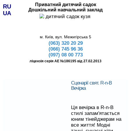
Приватний дитячий садок
RU
Дошкільний навчальний заклад
UA
м. Київ, вул. Межигірська 5
(063) 320 20 29
(066) 745 96 36
(097) 08 00 773
ліцензія серія АЕ №186195 від 27.02.2013
Сценарії свят. R-n-B
Вечірка
Ця вечірка в R-n-B
стилі запам'ятається
юним тінейджерам на
все життя! Модні
танці, сучасні хіти,