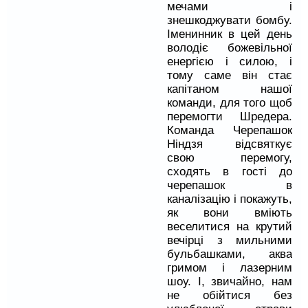
мечами і
знешкоджувати бомбу.
Іменинник в цей день
володіє божевільної
енергією і силою, і
тому саме він стає
капітаном нашої
команди, для того щоб
перемогти Шредера.
Команда Черепашок
Ніндзя відсвяткує
свою перемогу,
сходять в гості до
черепашок в
каналізацію і покажуть,
як вони вміють
веселитися на крутий
вечірці з мильними
бульбашками, аква
гримом і лазерним
шоу. І, звичайно, нам
не обійтися без