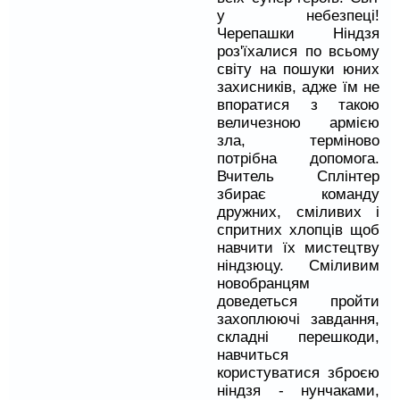
у небезпеці!
Черепашки Ніндзя
роз'їхалися по всьому
світу на пошуки юних
захисників, адже їм не
впоратися з такою
величезною армією
зла, терміново
потрібна допомога.
Вчитель Сплінтер
збирає команду
дружних, сміливих і
спритних хлопців щоб
навчити їх мистецтву
ніндзюцу. Сміливим
новобранцям
доведеться пройти
захоплюючі завдання,
складні перешкоди,
навчиться
користуватися зброєю
ніндзя - нунчаками,