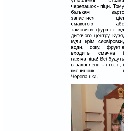
улюбленої страви
черепашок - піци. Тому
батькам варто
запастися цієї
смакотою або
замовити фуршет від
дитячого центру Кузя,
куди крім сервіровки,
води, соку, фруктів
входить смачна і
гаряча піца! Всі будуть
в захопленні - і гості, і
іменинник і
Черепашки.