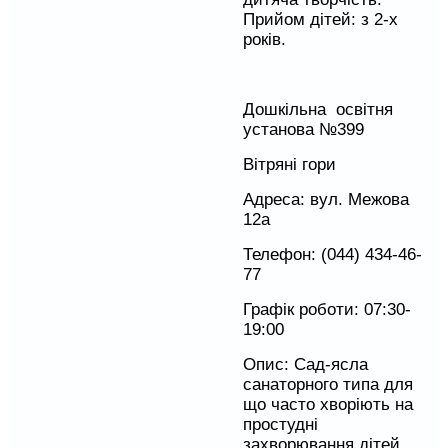
Прийом дітей: з 2-х
років.
Дошкільна освітня
установа №399
Вітряні гори
Адреса: вул. Межова
12а
Телефон: (044) 434-46-
77
Графік роботи: 07:30-
19:00
Опис: Сад-ясла
санаторного типа для
що часто хворіють на
простудні
захворювання дітей,