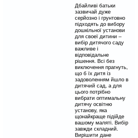
Дбайливі батьки
зазвичай дуже
серйозно і грунтовно
підходять до вибору
дошкільної установи
для своеї дитини –
вибір дитячого саду
важливе і
відповідальне
рішення. Всі без
виключення прагнуть,
що б їх дитя із
задоволенням йшло в
дитячий сад, а для
цього потрібно
вибрати оптимальну
дитячу освітню
установу, яка
щонайкраще підійде
вашому маляті. Вибір
завжди складний.
Вирішити дане