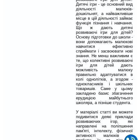
Дитячі ігри - це основний вид
діяльності малюків-
дошкільнят, а найважливіше
місце в цій діяльності займає
функція пізнання і навчання.
Що ж дають дитячі
розвиваючі ігри для дітей?
Основу підготовки до школи -
вони допомагають малюкові
навчитися ефективно
сприймати і засвоювати нові
знання. Не менш важливим є
те, що колективні розвиваючі
ігри для дітей дають
можливість малюку
правильно адаптуватися в
колі однолітків, а згодом -
однокласників і шкільних
товаришів. Саме у цьому
закладено базис збагачення
ерудицією майбутнього
школяра, а пізніше студента.
У матеріалі статті ви можете
подивитися деякі приклади
розвиваючих ігор, які
направлені на поліпшення
пам'яті, інтелекту, фізичної
активності малюків (ми