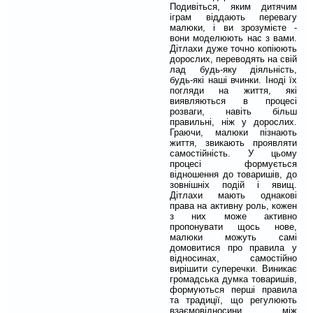
Подивіться, яким дитячим
іграм віддають перевагу
малюки, і ви зрозумієте -
вони моделюють нас з вами.
Дітлахи дуже точно копіюють
дорослих, переводять на свій
лад будь-яку діяльність,
будь-які наші вчинки. Іноді їх
погляди на життя, які
виявляються в процесі
розваги, навіть більш
правильні, ніж у дорослих.
Граючи, малюки пізнають
життя, звикають проявляти
самостійність. У цьому
процесі формується
відношення до товаришів, до
зовнішніх подій і явищ.
Дітлахи мають однакові
права на активну роль, кожен
з них може активно
пропонувати щось нове,
малюки можуть самі
домовитися про правила у
відносинах, самостійно
вирішити суперечки. Виникає
громадська думка товаришів,
формуються перші правила
та традиції, що регулюють
взаємовідносини між