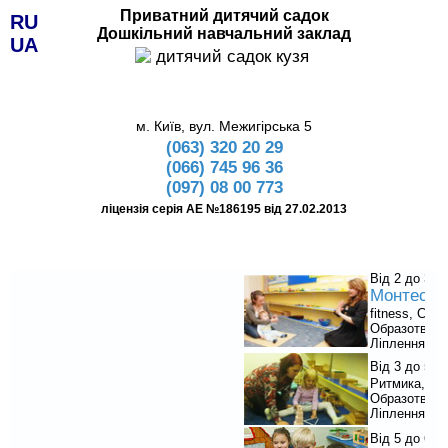
Приватний дитячий садок
RU
Дошкільний навчальний заклад
UA
м. Київ, вул. Межигірська 5
(063) 320 20 29
(066) 745 96 36
(097) 08 00 773
ліцензія серія АЕ №186195 від 27.02.2013
Від 2 до 3:
Монтессо
fitness, Світ
Образотворч
Ліплення.
Від 3 до 5:
Ритмика, Анг
Образотворч
Ліплення.
П
Від 5 до 6: