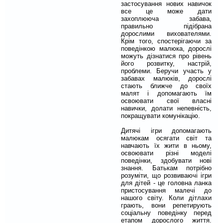
застосування нових навичок
все це може дати
захоплююча забава,
правильно підібрана
дорослими вихователями.
Крім того, спостерігаючи за
поведінкою малюка, дорослі
можуть дізнатися про рівень
його розвитку, настрій,
проблеми. Беручи участь у
забавах малюків, дорослі
стають ближче до своїх
малят і допомагають їм
освоювати свої власні
навички, долати непевність,
покращувати комунікацію.
Дитячі ігри допомагають
малюкам осягати світ та
навчають їх жити в ньому,
освоювати різні моделі
поведінки, здобувати нові
знання. Батькам потрібно
розуміти, що розвиваючі ігри
для дітей - це головна ланка
пристосування малечі до
нашого світу. Коли дітлахи
грають, вони репетирують
соціальну поведінку перед
етапом дорослого життя.