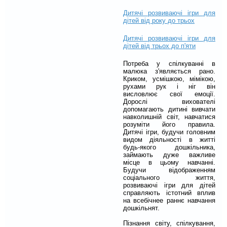
Дитячі розвиваючі ігри для
дітей від року до трьох
Дитячі розвиваючі ігри для
дітей від трьох до п'яти
Потреба у спілкуванні в
малюка з'являється рано.
Криком, усмішкою, мімікою,
рухами рук і ніг він
висловлює свої емоції.
Дорослі вихователі
допомагають дитині вивчати
навколишній світ, навчатися
розуміти його правила.
Дитячі ігри, будучи головним
видом діяльності в житті
будь-якого дошкільника,
займають дуже важливе
місце в цьому навчанні.
Будучи відображенням
соціального життя,
розвиваючі ігри для дітей
справляють істотний вплив
на всебічнее раннє навчання
дошкільнят.
Пізнання світу, спілкування,