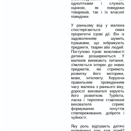
однолітками і служать
оцінкою, як поведінки
товаришів, так і їх власної
поведінки.
У ранньому віці у малюка
спостерігаються певні
пріоритетні ігрові дії. Він із
задоволенням шумить
іграшками, що зображують
предмети, тварин або людей.
Поступово ігрові можливості
дитини розширюються. У
малюків виникають питання,
з'являється інтерес до нових
предметів, які сприяють
розвитку його моторики,
мови, інтелекту. Керуючи
правильним проведенням
часу малюка з раннього віку,
дорослі вихователі керують
його розвитком. Турбота,
ласка і терпляче ставлення
вихователя сприяє
формуванню почуттів
співпереживання, доброти і
чуйності.
Яку роль відіграють дитячі
розвиваючі ігри для дітей?