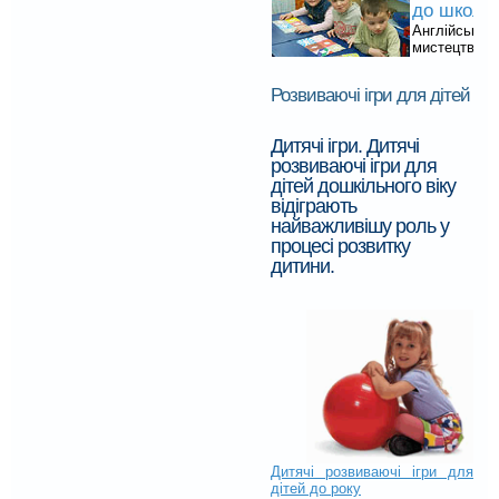
до школи
Англійська,
мистецтво, Л
Розвиваючі ігри для дітей
Дитячі ігри. Дитячі
розвиваючі ігри для
дітей дошкільного віку
відіграють
найважливішу роль у
процесі розвитку
дитини.
Дитячі розвиваючі ігри для
дітей до року