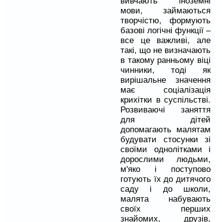
вивчають іноземні
мови, займаються
творчістю, формують
базові логічні функції –
все це важливі, але
такі, що не визначають
в такому ранньому віці
чинники, тоді як
вирішальне значення
має соціалізація
крихітки в суспільстві.
Розвиваючі заняття
для дітей
допомагають малятам
будувати стосунки зі
своїми однолітками і
дорослими людьми,
м'яко і поступово
готують їх до дитячого
саду і до школи,
малята набувають
своїх перших
знайомих, друзів,