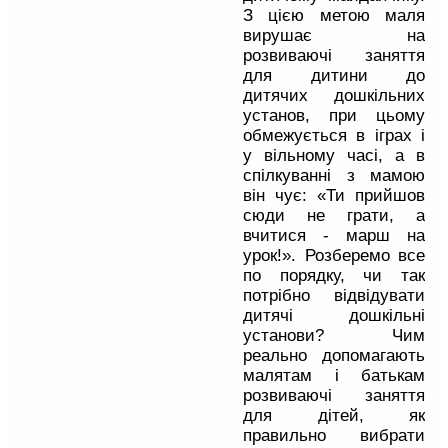
З цією метою маля
вирушає на
розвиваючі заняття
для дитини до
дитячих дошкільних
установ, при цьому
обмежується в іграх і
у вільному часі, а в
спілкуванні з мамою
він чує: «Ти прийшов
сюди не грати, а
вчитися - марш на
урок!». Розберемо все
по порядку, чи так
потрібно відвідувати
дитячі дошкільні
установи? Чим
реально допомагають
малятам і батькам
розвиваючі заняття
для дітей, як
правильно вибрати