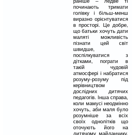
раніше – ледве ті
починають тримати
голівку і більш-менш
виразно орієнтуватися
в просторі. Це добре,
що батьки хочуть дати
маляті можливість
пізнати цей світ
швидше,
поспілкуватися з
дітками, пограти в
такій чудовій
атмосфері і набратися
розуму-розуму під
керівництвом
дослідних дитячих
педагогів. Інша справа,
коли мамусі неодмінно
хочуть, аби маля було
розумніше за всіх
своїх однолітків що
оточують його на
дитячому майданчику.