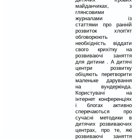
майданчиках, з
глянсовими
журналами із
статтями про ранній
розвиток хлоп'ят
обговорюють
необхідність віддати
свого крихітку на
розвиваючі заняття
для дитини . А дитячі
центри розвитку
обіцяють перетворити
маленьке дарування
на вундеркінда.
Користувачі на
інтернет конференціях
і блогах активно
сперечаються про
сучасні методики в
дитячих розвиваючих
центрах, про те, які
розвиваючі заняття