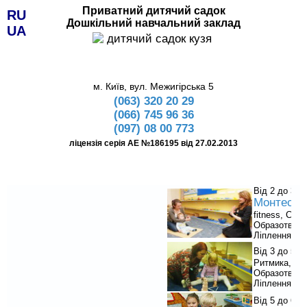
Приватний дитячий садок
RU
Дошкільний навчальний заклад
UA
м. Київ, вул. Межигірська 5
(063) 320 20 29
(066) 745 96 36
(097) 08 00 773
ліцензія серія АЕ №186195 від 27.02.2013
Від 2 до 3:
Монтессо
fitness, Світ
Образотворч
Ліплення.
Від 3 до 5:
Ритмика, Анг
Образотворч
Ліплення.
П
Від 5 до 6: