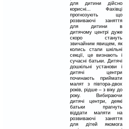
для дитини дійсно
корисні... Фахівці
прогнозують що
розвиваючі заняття
для дитини в
дитячому центрі дуже
скоро стануть
звичайним явищем, як
колись стали шкільні
секції, це визнають і
сучасні батьки. Дитячі
дошкільні установи і
дитячі центри
починають приймати
малят з півтора-двох
років, рідше – з віку до
року. Вибираючи
дитячі центри, деякі
батьки прагнуть
віддати маляти на
розвиваючі заняття
для дітей якомога