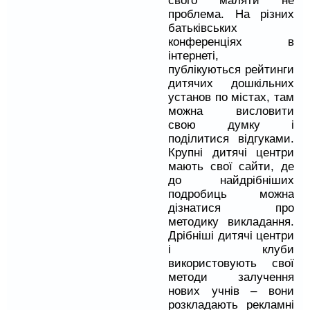
свого маляти не
проблема. На різних
батьківських
конференціях в
інтернеті,
публікуються рейтинги
дитячих дошкільних
установ по містах, там
можна висловити
свою думку і
поділитися відгуками.
Крупні дитячі центри
мають свої сайти, де
до найдрібніших
подробиць можна
дізнатися про
методику викладання.
Дрібніші дитячі центри
і клуби
використовують свої
методи залучення
нових учнів – вони
розкладають рекламні