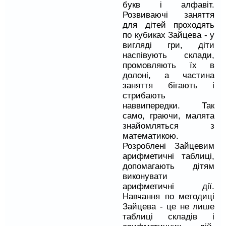
букв і алфавіт.
Розвиваючі заняття
для дітей проходять
по кубиках Зайцева - у
вигляді гри, діти
наспівують склади,
промовляють їх в
долоні, а частина
заняття бігають і
стрибають
наввипередки. Так
само, граючи, малята
знайомляться з
математикою.
Розроблені Зайцевим
арифметичні таблиці,
допомагають дітям
виконувати
арифметичні дії.
Навчання по методиці
Зайцева - це не лише
таблиці складів і