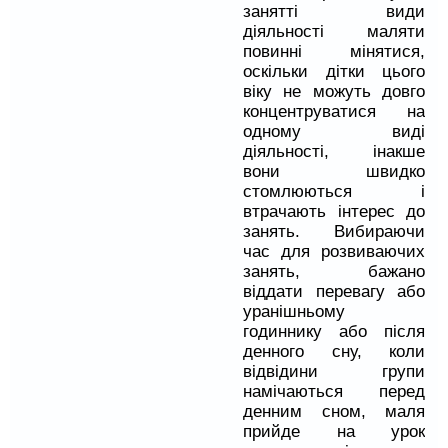
занятті види
діяльності маляти
повинні мінятися,
оскільки дітки цього
віку не можуть довго
концентруватися на
одному виді
діяльності, інакше
вони швидко
стомлюються і
втрачають інтерес до
занять. Вибираючи
час для розвиваючих
занять, бажано
віддати перевагу або
уранішньому
годиннику або після
денного сну, коли
відвідини групи
намічаються перед
денним сном, маля
прийде на урок