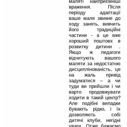
маляті найприємніші
враження. Після
періоду адаптації
ваше маля звикне до
ходу занять, вивчить
його традиційні
частини - а це вже
хороший поштовх в
розвитку дитини .
Якщо ж педагоги
відчитують вашого
маляти за недостатню
дисциплінованість, це
на жаль привід
задуматися – а чи
туди ви прийшли і чи
варто продовжувати
ходити в такий центр?
Але подібні випадки
бувають рідко, і їх
дозволяють собі
дитячі клуби, негідні
уваги. Отже бажаємо