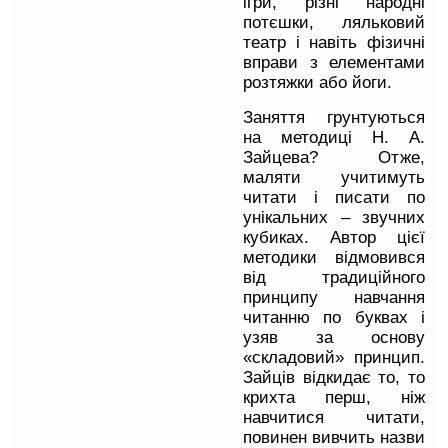
ігри, різні народні
потєшки, ляльковий
театр і навіть фізичні
вправи з елементами
розтяжки або йоги.
Заняття грунтуються
на методиці Н. А.
Зайцева? Отже,
маляти учитимуть
читати і писати по
унікальних – звучних
кубиках. Автор цієї
методики відмовився
від традиційного
принципу навчання
читанню по буквах і
узяв за основу
«складовий» принцип.
Зайців відкидає то, то
крихта перш, ніж
навчитися читати,
повинен вивчить назви