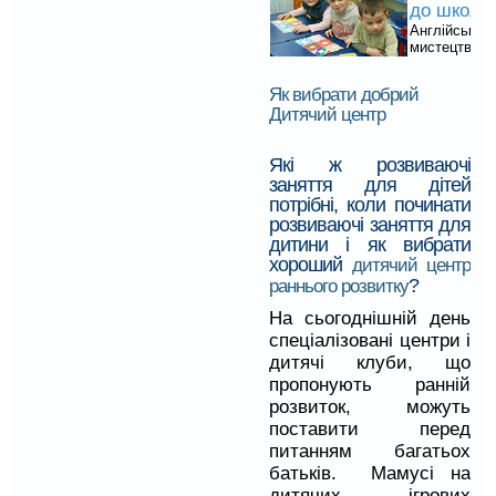
до школи
Англійська,
мистецтво, Л
Як вибрати добрий
Дитячий центр
Які ж розвиваючі
заняття для дітей
потрібні, коли починати
розвиваючі заняття для
дитини і як вибрати
хороший
дитячий центр
?
раннього розвитку
На сьогоднішній день
спеціалізовані центри і
дитячі клуби, що
пропонують ранній
розвиток, можуть
поставити перед
питанням багатьох
батьків. Мамусі на
дитячих ігрових