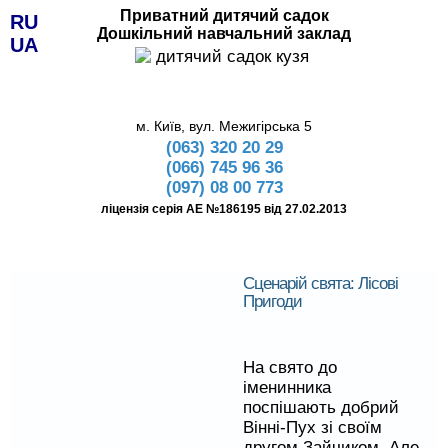
Приватний дитячий садок
RU
Дошкільний навчальний заклад
UA
м. Київ, вул. Межигірська 5
(063) 320 20 29
(066) 745 96 36
(097) 08 00 773
ліцензія серія АЕ №186195 від 27.02.2013
Сценарій свята: Лісові
Пригоди
На
свято
до
іменинника
поспішають
добрий
Вінні
-
Пух
зі своїм
другом
Зайчиком
.
Але