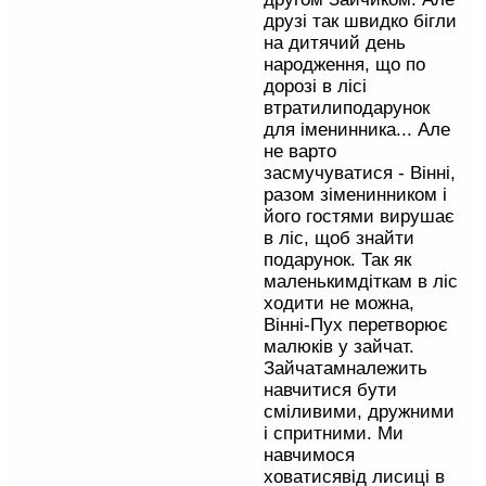
друзі
так
швидко
бігли
на
дитячий
день
народження,
що
по
дорозі
в
лісі
втратили
подарунок
для
іменинника
...
Але
не варто
засмучуватися
- Вінні
,
разом
з
іменинником
і
його
гостями
вирушає
в
ліс,
щоб
знайти
подарунок.
Так
як
маленьким
діткам
в
ліс
ходити не можна
,
Вінні
-
Пух
перетворює
малюків у
зайчат
.
Зайчатам
належить
навчитися
бути
сміливими,
дружними
і
спритними
.
Ми
навчимося
ховатися
від
лисиці
в