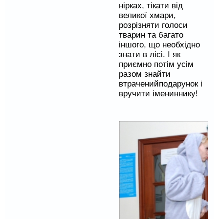
нірках
, тікати
від
великої
хмари
,
розрізняти
голоси
тварин
та багато
іншого,
що необхідно
знати
в
лісі.
І як
приємно
потім усім
разом знайти
втрачений
подарунок і
вручити
імениннику
!