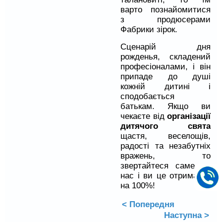
варто познайомитися
з продюсерами
Фабрики зірок.
Сценарій дня
рожденья, складений
професіоналами, і він
припаде до душі
кожній дитині і
сподобається
батькам. Якщо ви
чекаєте від
організації
дитячого свята
щастя, веселощів,
радості та незабутніх
вражень, то
звертайтеся саме до
нас і ви це отримаєте
на 100%!
< Попередня
Наступна >