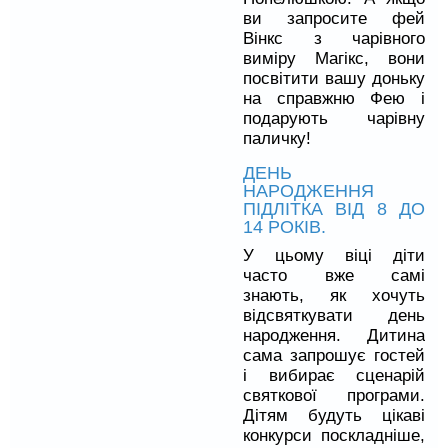
ви запросите фей
Вінкс з чарівного
виміру Магікс, вони
посвітити вашу доньку
на справжню Фею і
подарують чарівну
паличку!
ДЕНЬ
НАРОДЖЕННЯ
ПІДЛІТКА ВІД 8 ДО
14 РОКІВ.
У цьому віці діти
часто вже самі
знають, як хочуть
відсвяткувати день
народження. Дитина
сама запрошує гостей
і вибирає сценарій
святкової програми.
Дітям будуть цікаві
конкурси поскладніше,