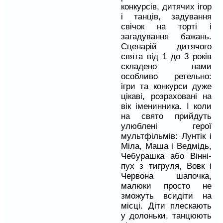
конкурсів, дитячих ігор
і танців, задування
свічок на торті і
загадування бажань.
Сценарій дитячого
свята від 1 до 3 років
складено нами
особливо ретельно:
ігри та конкурси дуже
цікаві, розраховані на
вік іменинника. І коли
на свято прийдуть
улюблені герої
мультфільмів: Лунтік і
Міла, Маша і Ведмідь,
Чебурашка або Вінні-
пух з тигруля, Вовк і
Червона шапочка,
малюки просто не
зможуть всидіти на
місці. Діти плескають
у долоньки, танцюють