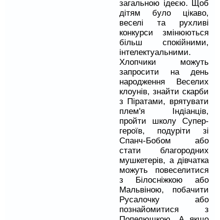
загальною ідеєю. Щоб
дітям було цікаво,
веселі та рухливі
конкурси змінюються
більш спокійними,
інтелектуальними.
Хлопчики можуть
запросити на день
народження Веселих
клоунів, знайти скарби
з Піратами, врятувати
плем'я Індіанців,
пройти школу Супер-
героїв, подуріти зі
Спанч-Бобом або
стати благородних
мушкетерів, а дівчатка
можуть повеселитися
з Білосніжкою або
Мальвіною, побачити
Русалочку або
познайомитися з
Попелюшкою. А якщо