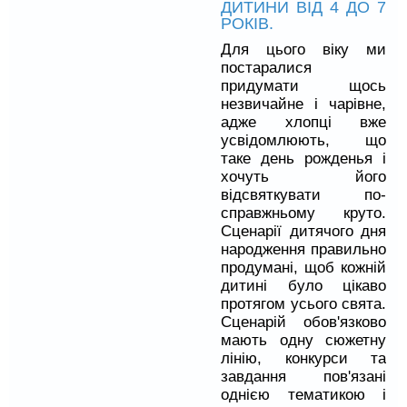
ДИТИНИ ВІД 4 ДО 7
РОКІВ.
Для цього віку ми
постаралися
придумати щось
незвичайне і чарівне,
адже хлопці вже
усвідомлюють, що
таке день рожденья і
хочуть його
відсвяткувати по-
справжньому круто.
Сценарії дитячого дня
народження правильно
продумані, щоб кожній
дитині було цікаво
протягом усього свята.
Сценарій обов'язково
мають одну сюжетну
лінію, конкурси та
завдання пов'язані
однією тематикою і