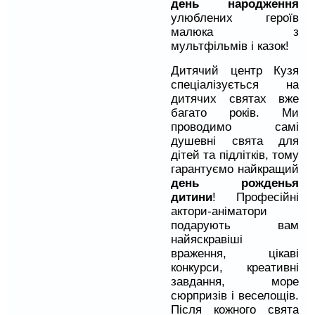
день народження
улюблених героїв
малюка з
мультфільмів і казок!
Дитячий центр Кузя
спеціалізується на
дитячих святах вже
багато років. Ми
проводимо самі
душевні свята для
дітей та підлітків, тому
гарантуємо найкращий
день рожденья
дитини
! Професійні
актори-аніматори
подарують вам
найяскравіші
враження, цікаві
конкурси, креативні
завдання, море
сюрпризів і веселощів.
Після кожного свята