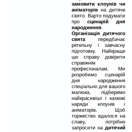
замовити клоунів чи
аніматорів
на дитяче
свято. Варто подумати
про
сценарій дня
народження
.
Організація дитячого
свята
передбачає
ретельну і завчасну
підготовку. Найкраще
цю справу довірити
справжнім
професіоналам. Ми
розробимо сценарій
дня народження
спеціально для вашого
малюка, підберемо
найкрасивіші і казкові
наряди клоунів і
аніматорів. Щоб
торжество вдалося на
славу, потрібно
запросити на
дитячий