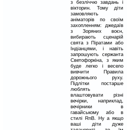
з безліччю завдань і
вікторин. Тому діти
замовляють
аніматорів по своїм
захопленням: джедаїв
з Зоряних воєн,
вибирають сценарій
свята з Піратами або
Індіанцями, і навіть
запрошують сержанта
Светофоркіна, з яким
буде легко і весело
вивчити Правила
дорожнього руху.
Підлітки постарше
люблять
влаштовувати різні
вечірки, наприклад,
вечірники в
гавайському або в
стилі RnB. Ну а якщо
ваші діти дуже
талановиті, то їм