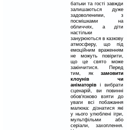
батьки та гості завжди
залишаються дуже
задоволеними, з
посмішками на
обличчях, а діти
настільки
занурюються в казкову
атмосферу, що під
емоційним враженням
не можуть повірити,
що це свято може
закінчитися. Перед
тим, як
замовити
клоунів чи
аніматорів
і вибрати
сценарій, ви повинні
обов'язково взяти до
уваги всі побажання
малюка: дізнатися які
у нього улюблені ігри,
мультфільми або
серіали, захоплення.